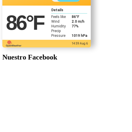
Details
86
°F
Feels like
86
°F
Wind
2.0 m/h
Humidity
77%
Precip
Pressure
1019 hPa
14:59 Aug 6
Nuestro Facebook